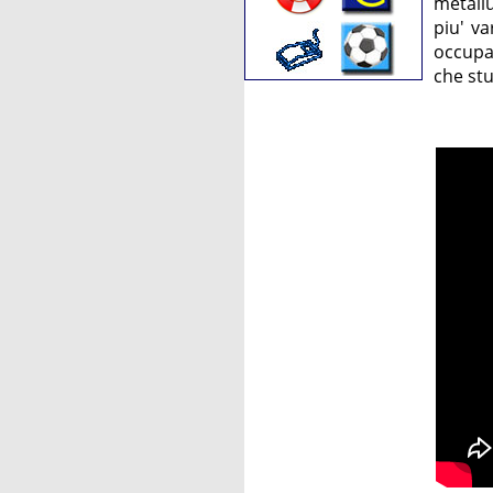
metallu
piu' va
occupa 
che stu