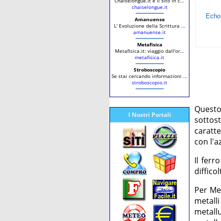
Chaiselongue.it è il sito in c...
chaiselongue.it
Amanuense
L' Evoluzione della Scrittura ...
amanuense.it
Metafisica
Metafisica.it: viaggio dall'or...
metafisica.it
Stroboscopio
Se stai cercando informazioni ...
stroboscopio.it
Questo
I Nostri Portali
sottos
caratte
con l'a
Il ferr
diffico
Per Met
metalli
metallu