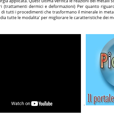
rgia applicata. Quest'ultima verifica le reazioni dei metalli 
ri (trattamenti dermici e deformazioni) Per quanto riguard
di tutti i procedimenti che trasformano il minerale in metall
dia tutte le modalita' per migliorare le caratteristiche dei me
.