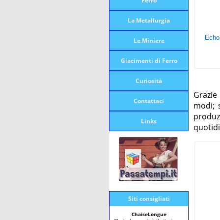
Ferro
La Metallurgia
Le Miniere
Giacimenti di Ferro
Curiosità
Grazie 
Contattaci
modi; 
produz
Links
quotid
Siti consigliati
ChaiseLongue