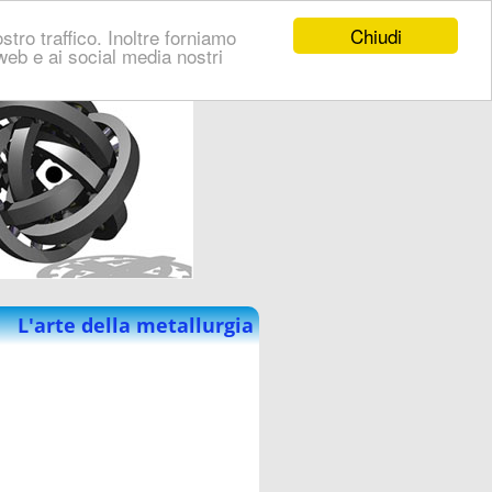
Chiudi
stro traffico. Inoltre forniamo
i web e ai social media nostri
L'arte della metallurgia