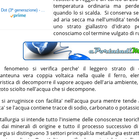
temperatura ordinaria ma perde 
Echo Dot (3ª generazione) - Altoparlante intelligente con integrazione Alexa - Tessuto antracite
quando lo si scalda. Si conserva se
ad aria secca ma nell'umidita' tende
uno strato giallastro d'idrato 
conosciamo col termine vulgato di r
 fenomeno si verifica perche' il leggero strato di
tanteuna vera coppia voltaica nella quale il ferro, ele
ristica di decomporre il vapore acqueo dell'aria ambiente,
zoto sciolto nell'acqua che si decompone.
o si arruginisce con facilita' nell'acqua pura mentre tend
lta' se l'acqua contiene tracce di sodio, carbonato o potassio
allurgia si intende tutto l'insieme delle conoscenze teoriche
 dai minerali di origine e tutto il processo successivo di
rgia si distinguono 3 settori principali:la metallurgia estratti