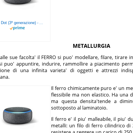
Echo Dot (3ª generazione) - Altoparlante intelligente con integrazione Alexa - Tessuto antracite
METALLURGIA
alle sue facolta' il FERRO si puo' modellare, filare, tirare in f
si puo' appuntire, indurire, rammollire a piacimento per
ione di una infinita varieta' di oggetti e attrezzi indis
iana.
Il ferro chimicamente puro e' un meta
flessibile ma non elastico. Ha una d
ma questa densita'tende a diminu
sottoposto al laminatoio.
Il ferro e' il piu' malleabile, il piu' du
metalli: un filo di ferro cilindrico d
resistere a reggere un carico di 250 c