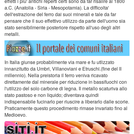
effetti i piu' antichi reperti certi sono da far risalire al 1800
a.C. (Anatolia - Siria - Mesopotamia). La difficolta'
dell'estrazione del ferro dai suoi minerali e tale da far
pensare che il suo effettivo utilizzo da parte dell'uomo sia
stato sensibilmente posteriore rispetto all'uso degli altri
metalli.
In Italia giunse probabilmente via mare e fu utlizzato
innanzitutto da Umbri, Villanoviani e Etruschi.(fine del II
millennio). Nella preistoria il ferro veniva ricavato
direttamente dal minerale per riduzione in bassifuochi con
l'utilizzo del solo carbone di legna. Il metallo scaturiva allo
stato pastoso e non liquido; diventava quindi
indispensabile fucinarlo per riuscire a liberarlo dalle scorie.
Praticamente questo procedimento rimase invariato fino al
Medioevo.