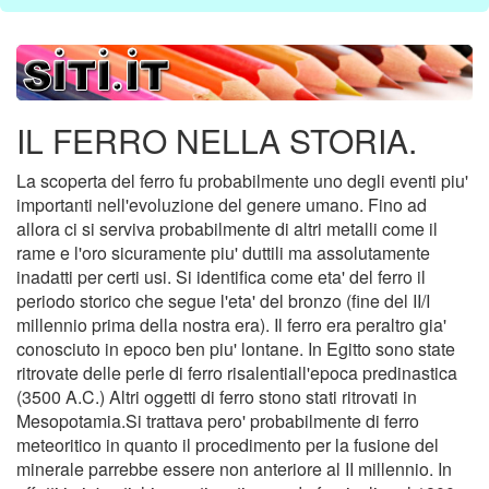
IL FERRO NELLA STORIA.
La scoperta del ferro fu probabilmente uno degli eventi piu'
importanti nell'evoluzione del genere umano. Fino ad
allora ci si serviva probabilmente di altri metalli come il
rame e l'oro sicuramente piu' duttili ma assolutamente
inadatti per certi usi. Si identifica come eta' del ferro il
periodo storico che segue l'eta' del bronzo (fine del II/I
millennio prima della nostra era). Il ferro era peraltro gia'
conosciuto in epoco ben piu' lontane. In Egitto sono state
ritrovate delle perle di ferro risalentiall'epoca predinastica
(3500 A.C.) Altri oggetti di ferro stono stati ritrovati in
Mesopotamia.Si trattava pero' probabilmente di ferro
meteoritico in quanto il procedimento per la fusione del
minerale parrebbe essere non anteriore al II millennio. In